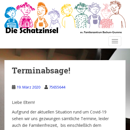
S
k
i
p
t
o
TOGGLE
m
a
i
n
Terminabsage!
c
o
n
19. März 2020
75655644
t
e
Liebe Eltern!
n
t
Aufgrund der aktuellen Situation rund um Covid-19
sehen wir uns gezwungen sämtliche Termine, leider
auch die Familienfreizeit, bis einschließlich dem