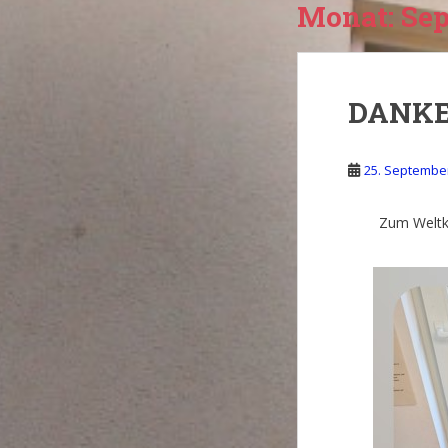
Monat:
Sep
DANKE
25. Septembe
Zum Weltki