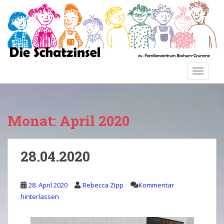
S
k
i
p
t
o
TOGGLE
m
a
i
n
Monat:
April 2020
c
o
n
28.04.2020
t
e
n
28. April 2020
Rebecca Zipp
Kommentar
t
hinterlassen