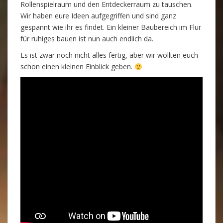
Rollenspielraum und den Entdeckerraum zu tauschen.
Wir haben eure Ideen aufgegriffen und sind ganz
gespannt wie ihr es findet. Ein kleiner Baubereich im Flur
für ruhiges bauen ist nun auch endlich da.
Es ist zwar noch nicht alles fertig, aber wir wollten euch
schon einen kleinen Einblick geben.