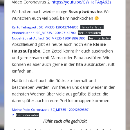
Video Coronavirus 2:
https://youtu.be/GWHaTAqA63s
Wir hatten auch wieder einige
Rezeptwünsche
. Wir
wünschen euch viel Spaß beim nachkochen
Kartoffelragout : SC_MF335-1200427144800
Herunterladen
Pfannekuchen: SC_MF335-1200427144700
Herunterladen
Nudel-Spinat-Auflauf: SC_MF335-1200428093800
Herunterladen
Abschließend gibt es heute auch noch eine
kleine
Hausaufgabe
. Den Zettel könnt ihr euch ausdrucken
und gemeinsam mit Mama oder Papa ausfüllen. Wir
können es aber auch gerne in der Kita ausdrucken, ruft
einfach an .
Natürlich darf auch die Rückseite bemalt und
beschrieben werden. Wir freuen uns dann wieder in den
nächsten Wochen über viele ausgefüllte Blätter, die
dann später auch in eure Portfoliomappen kommen.
Meine freie Coronazeit: SC_MF335-1200428093801-
2
Herunterladen
Fühlt euch alle gedrückt