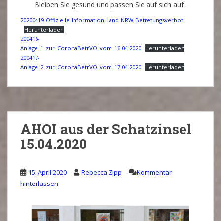
Bleiben Sie gesund und passen Sie auf sich auf .
20200419-Offizielle-Information-Land-NRW-Betretungsverbot-
Herunterladen
200416-
Anlage_1_zur_CoronaBetrVO_vom_16.04.2020
Herunterladen
200417-
Anlage_2_zur_CoronaBetrVO_vom_17.04.2020
Herunterladen
AHOI aus der Schatzinsel
15.04.2020
15. April 2020
Rebecca Zipp
Kommentar
hinterlassen