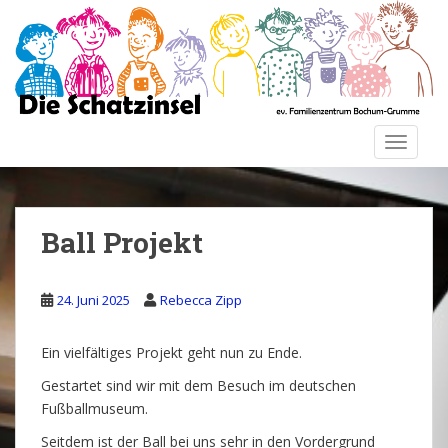
S
k
i
p
t
o
TOGGLE
m
a
i
n
Ball Projekt
c
o
n
24. Juni 2025
Rebecca Zipp
t
e
Ein vielfältiges Projekt geht nun zu Ende.
n
t
Gestartet sind wir mit dem Besuch im deutschen
Fußballmuseum.
Seitdem ist der Ball bei uns sehr in den Vordergrund